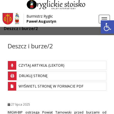
Przejdź do menu
Przejdź do stopki strony
Burmistrz Ryglic
Przejdź do głównej treści strony
Otwórz 
Toggl
Paweł Augustyn
>
>
Strona główna
Aktualności
navig
Deszcz i burze/2
Deszcz i burze/2
CZYTAJ ARTYKUŁ (LEKTOR)
DRUKUJ STRONĘ
WYŚWIETL STRONĘ W FORMACIE PDF
27 lipca 2025
IMGW-BIP ostrzega Powiat Tarnowski przed burzami od