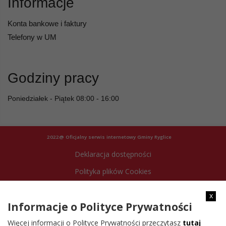
Informacje
Konta bankowe i faktury
Telefony w UM
Godziny pracy
Poniedziałek - Piątek 08:00 - 16:00
2022@ Oficjalny serwis internetowy Gminy Ryglice
Deklaracja dostępności
Polityka plików Cookies
Archiwum strony
x
Informacje o Polityce Prywatności
Więcej informacji o Polityce Prywatności przeczytasz
tutaj