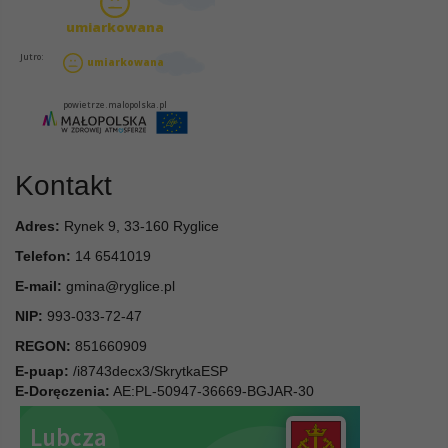
Kontakt
Adres:
Rynek 9, 33-160 Ryglice
Telefon:
14 6541019
E-mail:
gmina@ryglice.pl
NIP:
993-033-72-47
REGON:
851660909
E-puap:
/i8743decx3/SkrytkaESP
E-Doręczenia:
AE:PL-50947-36669-BGJAR-30