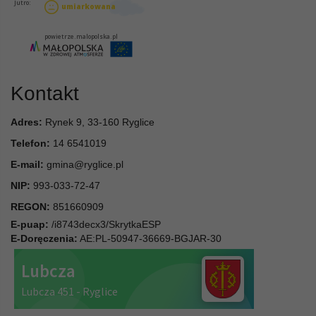
Kontakt
Adres:
Rynek 9, 33-160 Ryglice
Telefon:
14 6541019
E-mail:
gmina@ryglice.pl
NIP:
993-033-72-47
REGON:
851660909
E-puap:
/i8743decx3/SkrytkaESP
E-Doręczenia:
AE:PL-50947-36669-BGJAR-30