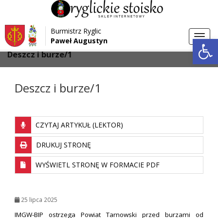
Przejdź do menu
Przejdź do stopki strony
Burmistrz Ryglic
Przejdź do głównej treści strony
Otwórz 
Toggl
Paweł Augustyn
>
>
Strona główna
Aktualności
navig
Deszcz i burze/1
Deszcz i burze/1
CZYTAJ ARTYKUŁ (LEKTOR)
DRUKUJ STRONĘ
WYŚWIETL STRONĘ W FORMACIE PDF
25 lipca 2025
IMGW-BIP ostrzega Powiat Tarnowski przed burzami od