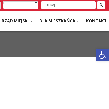
Wyszukaj
w
serwisie
URZĄD MIEJSKI
DLA MIESZKAŃCA
KONTAKT
Otwórz 