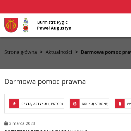
Burmistrz Ryglic
Paweł Augustyn
Przejdź do menu
Przejdź do stopki strony
Przejdź do głównej treści strony
>
>
Strona główna
Aktualności
Darmowa pomoc pr
Darmowa pomoc prawna
CZYTAJ ARTYKUŁ (LEKTOR)
DRUKUJ STRONĘ
WY
3 marca 2023