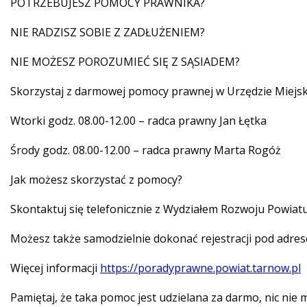
POTRZEBUJESZ POMOCY PRAWNIKA?
NIE RADZISZ SOBIE Z ZADŁUŻENIEM?
NIE MOŻESZ POROZUMIEĆ SIĘ Z SĄSIADEM?
Skorzystaj z darmowej pomocy prawnej w Urzędzie Miejs
Wtorki godz. 08.00-12.00 – radca prawny Jan Łętka
Środy godz. 08.00-12.00 – radca prawny Marta Rogóż
Jak możesz skorzystać z pomocy?
Skontaktuj się telefonicznie z Wydziałem Rozwoju Powiatu 
Możesz także samodzielnie dokonać rejestracji pod adr
Więcej informacji
https://poradyprawne.powiat.tarnow.pl
Pamiętaj, że taka pomoc jest udzielana za darmo, nic nie m