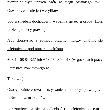
niezatrudniaj
ą
c
ą
innych osób w ci
ą
gu ostatniego roku.
O
ś
wiadczenie nie jest weryfikowane
pod wzgl
ę
dem dochodów i wypełnia si
ę
go u osoby, która
udziela pomocy prawnej.
Aby skorzysta
ć
z pomocy prawnej,
nale
ż
y umówi
ć
si
ę
telefonicznie pod numerem telefonu
+48 14 68 83 327 lub +48 571 356 913
(w godzinach pracy
Starostwa Powiatowego w
Tarnowie).
Osoby zainteresowane uzyskaniem pomocy prawnej za
po
ś
rednictwem
ś
rodków
porozumiewania si
ę
na odległo
ść
(tj. telefonicznie, e-mail