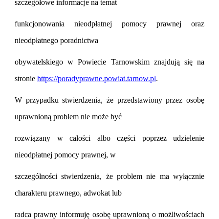
szczegółowe informacje na temat
funkcjonowania nieodpłatnej pomocy prawnej oraz
nieodpłatnego poradnictwa
obywatelskiego w Powiecie Tarnowskim znajduj
ą
si
ę
na
stronie
https://poradyprawne.powiat.tarnow.pl
.
W przypadku stwierdzenia,
ż
e przedstawiony przez osob
ę
uprawnion
ą
problem nie mo
ż
e by
ć
rozwi
ą
zany w cało
ś
ci albo cz
ęś
ci poprzez udzielenie
nieodpłatnej pomocy prawnej, w
szczególno
ś
ci stwierdzenia,
ż
e problem nie ma wył
ą
cznie
charakteru prawnego, adwokat lub
radca prawny informuj
ę
osob
ę
uprawnion
ą
o mo
ż
liwo
ś
ciach