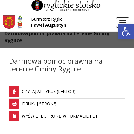
Przejdź do menu
Przejdź do stopki strony
Burmistrz Ryglic
Przejdź do głównej treści strony
Otwórz 
Toggl
Paweł Augustyn
>
>
Strona główna
Aktualności
navig
Darmowa pomoc prawna na terenie Gminy
Ryglice
Darmowa pomoc prawna na
terenie Gminy Ryglice
CZYTAJ ARTYKUŁ (LEKTOR)
DRUKUJ STRONĘ
WYŚWIETL STRONĘ W FORMACIE PDF