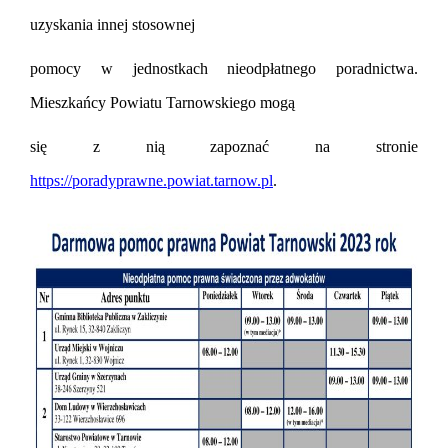
uzyskania innej stosownej
pomocy w jednostkach nieodpłatnego poradnictwa.
Mieszka
ń
cy Powiatu Tarnowskiego mog
ą
si
ę
z ni
ą
zapozna
ć
na stronie
https://poradyprawne.powiat.tarnow.pl
.