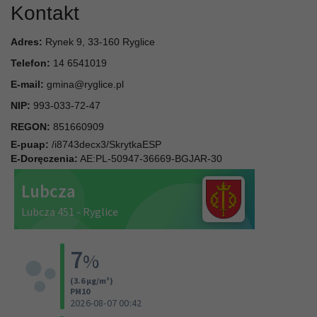
Kontakt
Adres:
Rynek 9, 33-160 Ryglice
Telefon:
14 6541019
E-mail:
gmina@ryglice.pl
NIP:
993-033-72-47
REGON:
851660909
E-puap:
/i8743decx3/SkrytkaESP
E-Doręczenia:
AE:PL-50947-36669-BGJAR-30