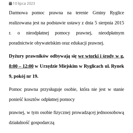
10 lipca 2023
Darmowa pomoc prawna na terenie Gminy Ryglice
realizowana jest na podstawie ustawy z dnia 5 sierpnia 2015
r. o nieodpłatnej pomocy
prawnej, nieodpłatnym
poradnictwie obywatelskim oraz edukacji prawnej.
Dy
ż
ury prawników odbywaj
ą
si
ę
we wtorki i środy w g.
8:00 – 12:00
w
Urzędzie Miejskim w Ryglicach ul. Rynek
9, pokój nr 19.
Pomoc prawna przysługuje osobie, która nie jest w stanie
ponie
ść
kosztów odpłatnej pomocy
prawnej, w tym osobie fizycznej prowadz
ą
cej jednoosobow
ą
działalno
ść
gospodarcz
ą