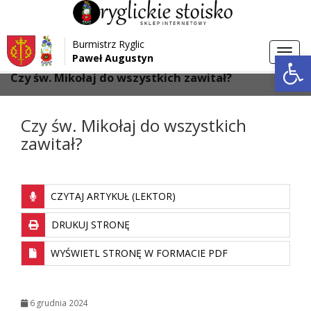
Przejdź do menu
Przejdź do stopki strony
Burmistrz Ryglic
Przejdź do głównej treści strony
Otwórz 
Toggl
Paweł Augustyn
>
>
Strona główna
Aktualności
navig
Czy św. Mikołaj do wszystkich zawitał?
Czy św. Mikołaj do wszystkich
zawitał?
CZYTAJ ARTYKUŁ (LEKTOR)
DRUKUJ STRONĘ
WYŚWIETL STRONĘ W FORMACIE PDF
6 grudnia 2024