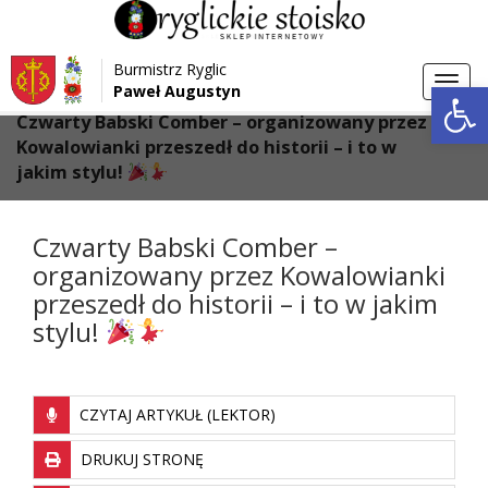
Przejdź do menu
Przejdź do stopki strony
Burmistrz Ryglic
Przejdź do głównej treści strony
Otwórz 
Toggl
Paweł Augustyn
>
>
Strona główna
Aktualności
navig
Czwarty Babski Comber – organizowany przez
Kowalowianki przeszedł do historii – i to w
jakim stylu!
Czwarty Babski Comber –
organizowany przez Kowalowianki
przeszedł do historii – i to w jakim
stylu!
CZYTAJ ARTYKUŁ (LEKTOR)
DRUKUJ STRONĘ