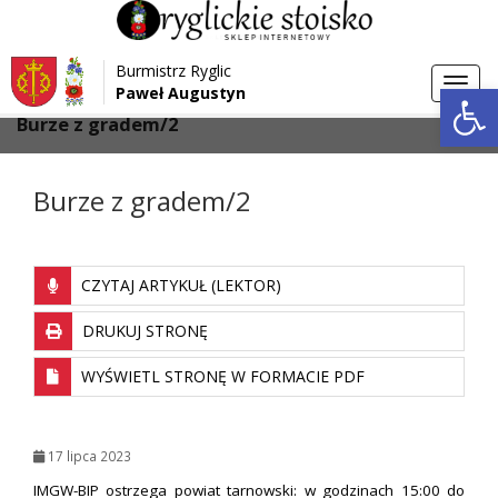
Przejdź do menu
Przejdź do stopki strony
Burmistrz Ryglic
Przejdź do głównej treści strony
Otwórz 
Toggl
Paweł Augustyn
>
>
Strona główna
Aktualności
navig
Burze z gradem/2
Burze z gradem/2
CZYTAJ ARTYKUŁ (LEKTOR)
DRUKUJ STRONĘ
WYŚWIETL STRONĘ W FORMACIE PDF
17 lipca 2023
IMGW-BIP ostrzega powiat tarnowski: w godzinach 15:00 do