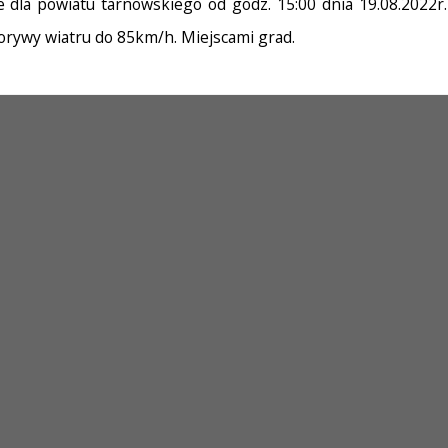
la powiatu tarnowskiego od godz. 15:00 dnia 19.08.2022r. 
orywy wiatru do 85km/h. Miejscami grad.