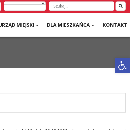
Wyszukaj
w
serwisie
URZĄD MIEJSKI
DLA MIESZKAŃCA
KONTAKT
Otwórz 