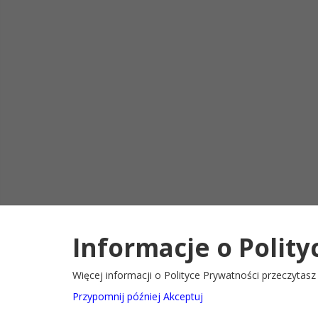
Informacje o Polity
Deklaracja d
2022@ Oficjalny serwis internetowy Gminy Ryglice
Więcej informacji o Polityce Prywatności przeczytas
Przypomnij później
Akceptuj