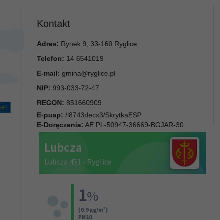
Kontakt
Adres:
Rynek 9, 33-160 Ryglice
Telefon:
14 6541019
E-mail:
gmina@ryglice.pl
NIP:
993-033-72-47
REGON:
851660909
E-puap:
/i8743decx3/SkrytkaESP
E-Doręczenia:
AE:PL-50947-36669-BGJAR-30