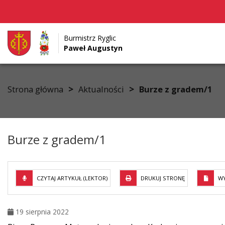
Burmistrz Ryglic
Paweł Augustyn
Przejdź do menu
Przejdź do stopki strony
Przejdź do głównej treści strony
>
>
Strona główna
Aktualności
Burze z gradem/1
Burze z gradem/1
CZYTAJ ARTYKUŁ (LEKTOR)
DRUKUJ STRONĘ
WY
19 sierpnia 2022