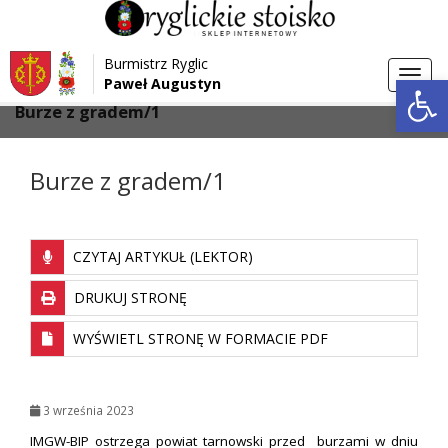
Przejdź do menu
Przejdź do stopki strony
Burmistrz Ryglic
Przejdź do głównej treści strony
Otwórz 
Toggl
Paweł Augustyn
>
>
Strona główna
Aktualności
navig
Burze z gradem/1
Burze z gradem/1
CZYTAJ ARTYKUŁ (LEKTOR)
DRUKUJ STRONĘ
WYŚWIETL STRONĘ W FORMACIE PDF
3 września 2023
IMGW-BIP ostrzega powiat tarnowski przed burzami w dniu