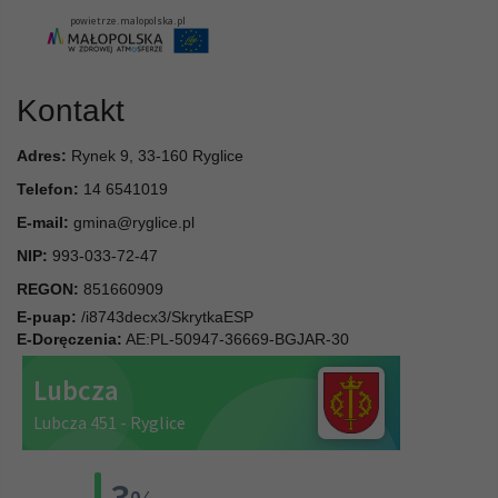
Kontakt
Adres:
Rynek 9, 33-160 Ryglice
Telefon:
14 6541019
E-mail:
gmina@ryglice.pl
NIP:
993-033-72-47
REGON:
851660909
E-puap:
/i8743decx3/SkrytkaESP
E-Doręczenia:
AE:PL-50947-36669-BGJAR-30