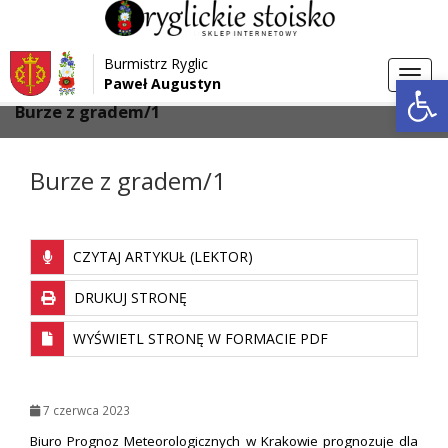
Przejdź do menu
Przejdź do stopki strony
Burmistrz Ryglic
Przejdź do głównej treści strony
Otwórz 
Toggl
Paweł Augustyn
>
>
Strona główna
Aktualności
navig
Burze z gradem/1
Burze z gradem/1
CZYTAJ ARTYKUŁ (LEKTOR)
DRUKUJ STRONĘ
WYŚWIETL STRONĘ W FORMACIE PDF
7 czerwca 2023
Biuro Prognoz Meteorologicznych w Krakowie prognozuje dla