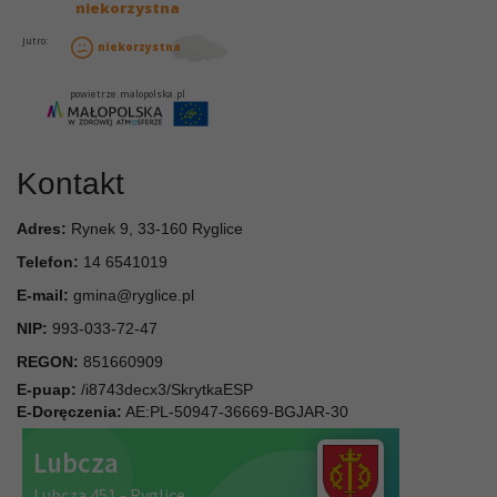
Kontakt
Adres:
Rynek 9, 33-160 Ryglice
Telefon:
14 6541019
E-mail:
gmina@ryglice.pl
NIP:
993-033-72-47
REGON:
851660909
E-puap:
/i8743decx3/SkrytkaESP
E-Doręczenia:
AE:PL-50947-36669-BGJAR-30