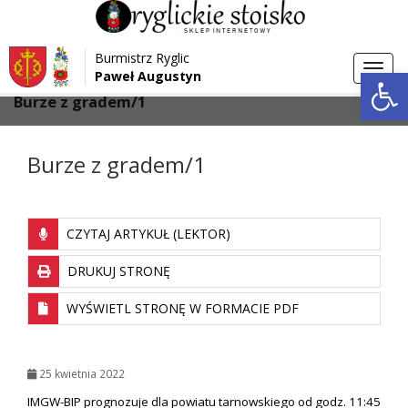
Przejdź do menu
Przejdź do stopki strony
Burmistrz Ryglic
Przejdź do głównej treści strony
Otwórz 
Toggl
Paweł Augustyn
>
>
Strona główna
Aktualności
navig
Burze z gradem/1
Burze z gradem/1
CZYTAJ ARTYKUŁ (LEKTOR)
DRUKUJ STRONĘ
WYŚWIETL STRONĘ W FORMACIE PDF
25 kwietnia 2022
IMGW-BIP prognozuje dla powiatu tarnowskiego od godz. 11:45