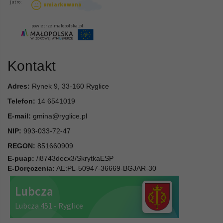
Kontakt
Adres:
Rynek 9, 33-160 Ryglice
Telefon:
14 6541019
E-mail:
gmina@ryglice.pl
NIP:
993-033-72-47
REGON:
851660909
E-puap:
/i8743decx3/SkrytkaESP
E-Doręczenia:
AE:PL-50947-36669-BGJAR-30