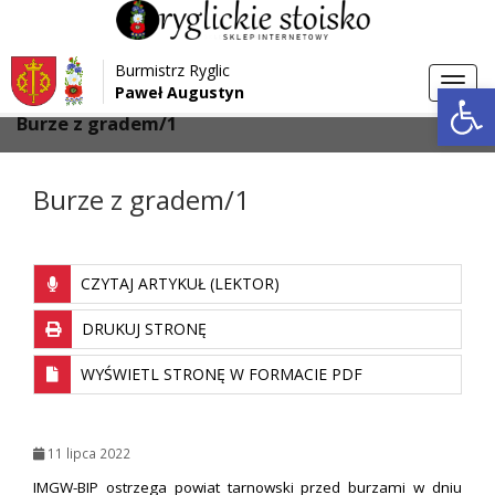
Przejdź do menu
Przejdź do stopki strony
Burmistrz Ryglic
Przejdź do głównej treści strony
Otwórz 
Toggl
Paweł Augustyn
>
>
Strona główna
Aktualności
navig
Burze z gradem/1
Burze z gradem/1
CZYTAJ ARTYKUŁ (LEKTOR)
DRUKUJ STRONĘ
WYŚWIETL STRONĘ W FORMACIE PDF
11 lipca 2022
IMGW-BIP ostrzega powiat tarnowski przed burzami w dniu