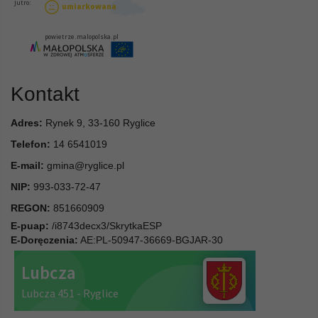
Kontakt
Adres:
Rynek 9, 33-160 Ryglice
Telefon:
14 6541019
E-mail:
gmina@ryglice.pl
NIP:
993-033-72-47
REGON:
851660909
E-puap:
/i8743decx3/SkrytkaESP
E-Doręczenia:
AE:PL-50947-36669-BGJAR-30