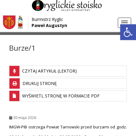
Przejdź do menu
Przejdź do stopki strony
Burmistrz Ryglic
Przejdź do głównej treści strony
Otwórz 
Toggl
Paweł Augustyn
>
>
Strona główna
Ostrzeżenia
Burze/1
navig
Burze/1
CZYTAJ ARTYKUŁ (LEKTOR)
DRUKUJ STRONĘ
WYŚWIETL STRONĘ W FORMACIE PDF
30 maja 2026
IMGW-PIB ostrzega Powiat Tarnowski przed burzami od godz.