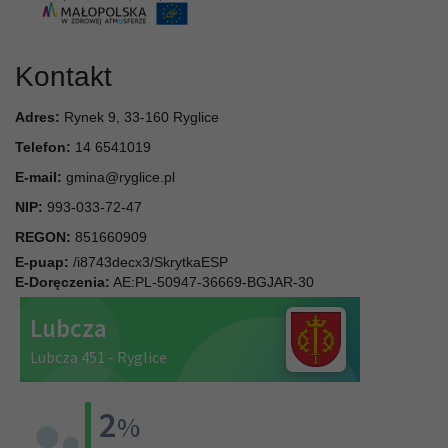
Kontakt
Adres:
Rynek 9, 33-160 Ryglice
Telefon:
14 6541019
E-mail:
gmina@ryglice.pl
NIP:
993-033-72-47
REGON:
851660909
E-puap:
/i8743decx3/SkrytkaESP
E-Doręczenia:
AE:PL-50947-36669-BGJAR-30