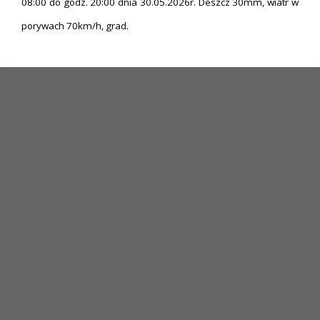
08:00 do godz. 20:00 dnia 30.05.2026r. Deszcz 30mm, wiatr w
porywach 70km/h, grad.