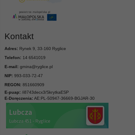
Kontakt
Adres:
Rynek 9, 33-160 Ryglice
Telefon:
14 6541019
E-mail:
gmina@ryglice.pl
NIP:
993-033-72-47
REGON:
851660909
E-puap:
/i8743decx3/SkrytkaESP
E-Doręczenia:
AE:PL-50947-36669-BGJAR-30