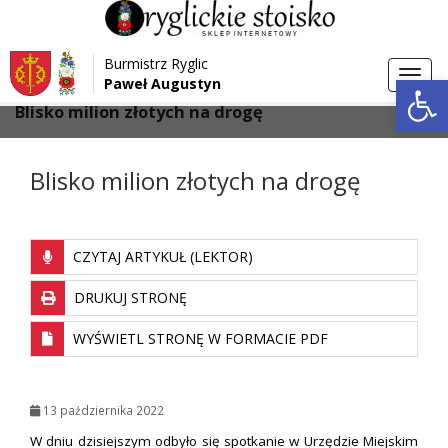
Przejdź do menu
Przejdź do stopki strony
Burmistrz Ryglic
Przejdź do głównej treści strony
Otwórz 
Toggl
Paweł Augustyn
>
>
Strona główna
Aktualności
navig
Blisko milion złotych na drogę
Blisko milion złotych na drogę
CZYTAJ ARTYKUŁ (LEKTOR)
DRUKUJ STRONĘ
WYŚWIETL STRONĘ W FORMACIE PDF
13 października 2022
W dniu dzisiejszym odbyło się spotkanie w Urzędzie Miejskim