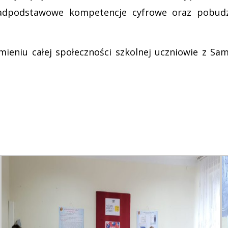
onadpodstawowe kompetencje cyfrowe oraz pobudz
 imieniu całej społeczności szkolnej uczniowie z S