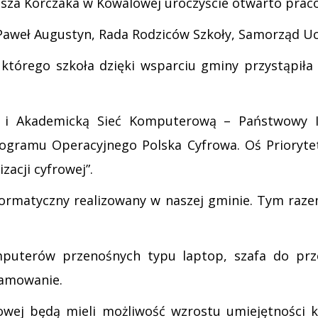
usza Korczaka w Kowalowej uroczyście otwarto prac
Paweł Augustyn, Rada Rodziców Szkoły, Samorząd Ucz
tórego szkoła dzięki wsparciu gminy przystąpiła –
 i Akademicką Sieć Komputerową – Państwowy In
ogramu Operacyjnego Polska Cyfrowa. Oś Prioryte
zacji cyfrowej”.
informatyczny realizowany w naszej gminie. Tym raz
uterów przenośnych typu laptop, szafa do prze
ramowanie.
wej będą mieli możliwość wzrostu umiejętności k