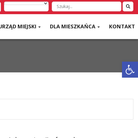
Wyszukaj
w
serwisie
URZĄD MIEJSKI
DLA MIESZKAŃCA
KONTAKT
Otwórz 