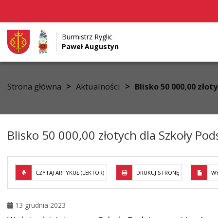
Burmistrz Ryglic
Paweł Augustyn
Przejdź do menu
Przejdź do stopki strony
Przejdź do głównej treści strony
>
>
Strona główna
Aktualności
Blisko 50 000,00 zło
Blisko 50 000,00 złotych dla Szkoły P
CZYTAJ ARTYKUŁ (LEKTOR)
DRUKUJ STRONĘ
WY
13 grudnia 2023