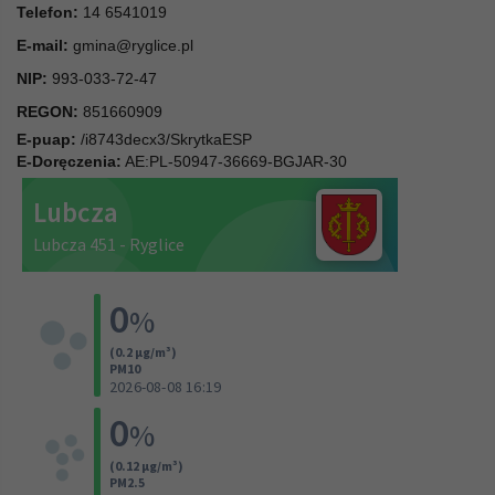
Telefon:
14 6541019
E-mail:
gmina@ryglice.pl
NIP:
993-033-72-47
REGON:
851660909
E-puap:
/i8743decx3/SkrytkaESP
E-Doręczenia:
AE:PL-50947-36669-BGJAR-30