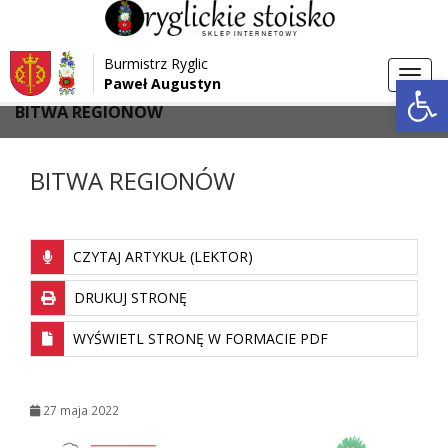
Przejdź do menu
Przejdź do stopki strony
Burmistrz Ryglic
Przejdź do głównej treści strony
Otwórz 
Toggl
Paweł Augustyn
>
>
Strona główna
Aktualności
navig
BITWA REGIONÓW
BITWA REGIONÓW
CZYTAJ ARTYKUŁ (LEKTOR)
DRUKUJ STRONĘ
WYŚWIETL STRONĘ W FORMACIE PDF
27 maja 2022