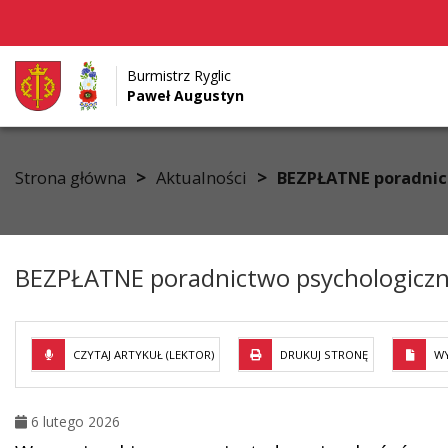
Burmistrz Ryglic
Paweł Augustyn
Przejdź do menu
Przejdź do stopki strony
Przejdź do głównej treści strony
>
>
Strona główna
Aktualności
BEZPŁATNE poradnic
BEZPŁATNE poradnictwo psychologicz
CZYTAJ ARTYKUŁ (LEKTOR)
DRUKUJ STRONĘ
WY
6 lutego 2026