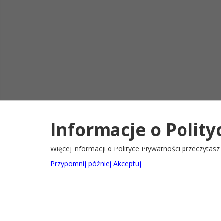
Informacje o Polity
Deklaracja d
2022@ Oficjalny serwis internetowy Gminy Ryglice
Więcej informacji o Polityce Prywatności przeczytas
Przypomnij później
Akceptuj