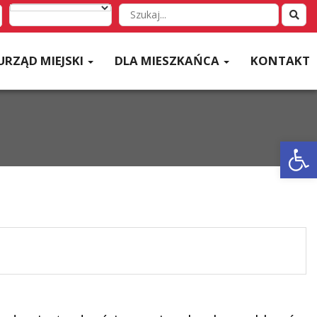
Wyszukaj
w
serwisie
URZĄD MIEJSKI
DLA MIESZKAŃCA
KONTAKT
Otwórz 