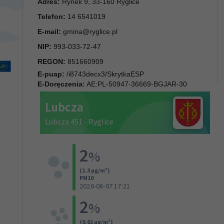
Adres:
Rynek 9, 33-160 Ryglice
Telefon:
14 6541019
E-mail:
gmina@ryglice.pl
NIP:
993-033-72-47
REGON:
851660909
E-puap:
/i8743decx3/SkrytkaESP
E-Doręczenia:
AE:PL-50947-36669-BGJAR-30