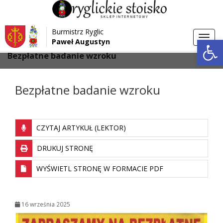
Przejdź do menu
Przejdź do stopki strony
Burmistrz Ryglic
Przejdź do głównej treści strony
Otwórz 
Toggl
Paweł Augustyn
>
>
Strona główna
Aktualności
navig
Bezpłatne badanie wzroku
Bezpłatne badanie wzroku
CZYTAJ ARTYKUŁ (LEKTOR)
DRUKUJ STRONĘ
WYŚWIETL STRONĘ W FORMACIE PDF
16 września 2025