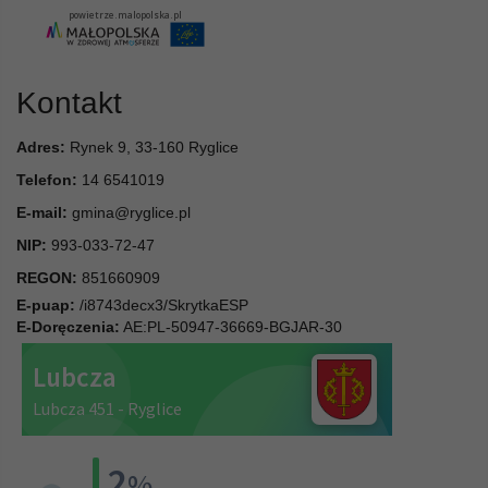
Kontakt
Adres:
Rynek 9, 33-160 Ryglice
Telefon:
14 6541019
E-mail:
gmina@ryglice.pl
NIP:
993-033-72-47
REGON:
851660909
E-puap:
/i8743decx3/SkrytkaESP
E-Doręczenia:
AE:PL-50947-36669-BGJAR-30