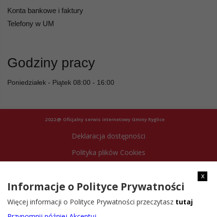
Konta bankowe i faktury
Telefony w UM
Godziny pracy
Poniedziałek - Piątek 08:00 - 16:00
2022@ Oficjalny serwis internetowy Gminy Ryglice
Deklaracja dostępności
Polityka plików Cookies
Archiwum strony
x
Informacje o Polityce Prywatności
Więcej informacji o Polityce Prywatności przeczytasz
tutaj
Przypomnij później
Akceptuj