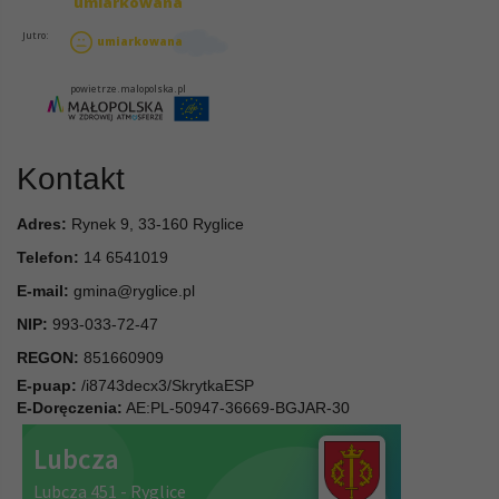
Kontakt
Adres:
Rynek 9, 33-160 Ryglice
Telefon:
14 6541019
E-mail:
gmina@ryglice.pl
NIP:
993-033-72-47
REGON:
851660909
E-puap:
/i8743decx3/SkrytkaESP
E-Doręczenia:
AE:PL-50947-36669-BGJAR-30