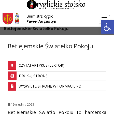
Przejdź do menu
Przejdź do stopki strony
Burmistrz Ryglic
Przejdź do głównej treści strony
Otwórz 
Toggl
Paweł Augustyn
>
>
Strona główna
Aktualności
navig
Betlejemskie Światełko Pokoju
Betlejemskie Światełko Pokoju
CZYTAJ ARTYKUŁ (LEKTOR)
DRUKUJ STRONĘ
WYŚWIETL STRONĘ W FORMACIE PDF
19 grudnia 2023
Betlejemskie Światło Pokoju to harcerska