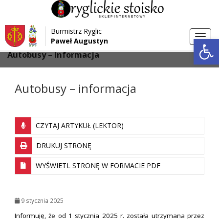
Przejdź do menu
Przejdź do stopki strony
Burmistrz Ryglic
Przejdź do głównej treści strony
Otwórz 
Toggl
Paweł Augustyn
>
>
Strona główna
Aktualności
navig
Autobusy – informacja
Autobusy – informacja
CZYTAJ ARTYKUŁ (LEKTOR)
DRUKUJ STRONĘ
WYŚWIETL STRONĘ W FORMACIE PDF
9 stycznia 2025
Informuję, że od 1 stycznia 2025 r. została utrzymana przez