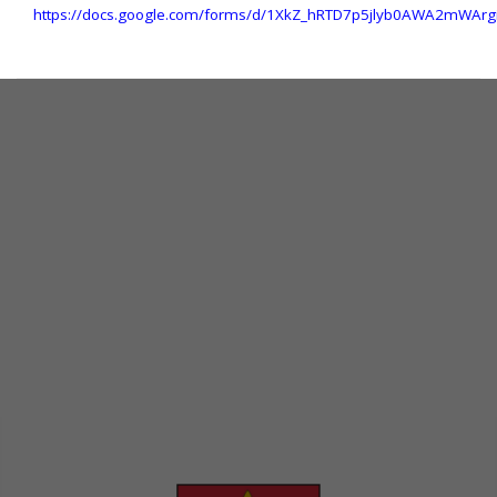
https://docs.google.com/forms/d/1XkZ_hRTD7p5jlyb0AWA2mWArg