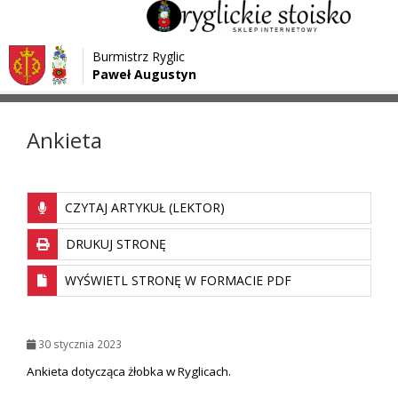
Przejdź do menu
Przejdź do stopki strony
Burmistrz Ryglic
Przejdź do głównej treści strony
Paweł Augustyn
>
>
Strona główna
Aktualności
Ankieta
Ankieta
CZYTAJ ARTYKUŁ (LEKTOR)
DRUKUJ STRONĘ
WYŚWIETL STRONĘ W FORMACIE PDF
30 stycznia 2023
Ankieta dotycząca żłobka w Ryglicach.