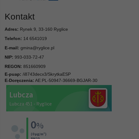
Kontakt
Adres:
Rynek 9, 33-160 Ryglice
Telefon:
14 6541019
E-mail:
gmina@ryglice.pl
NIP:
993-033-72-47
REGON:
851660909
E-puap:
/i8743decx3/SkrytkaESP
E-Doręczenia:
AE:PL-50947-36669-BGJAR-30