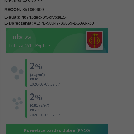
NIP:
993-033-72-47
REGON:
851660909
E-puap:
/i8743decx3/SkrytkaESP
E-Doręczenia:
AE:PL-50947-36669-BGJAR-30