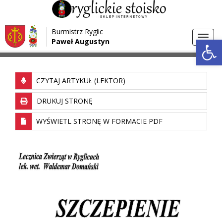
Przejdź do menu
Przejdź do stopki strony
Burmistrz Ryglic
Przejdź do głównej treści strony
Otwórz 
Toggl
Paweł Augustyn
>
Strona główna
Akcja szczepienia psów
navig
CZYTAJ ARTYKUŁ (LEKTOR)
DRUKUJ STRONĘ
WYŚWIETL STRONĘ W FORMACIE PDF