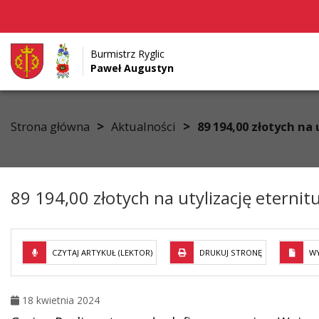
Burmistrz Ryglic
Paweł Augustyn
Przejdź do menu
Przejdź do stopki strony
Przejdź do głównej treści strony
>
>
Strona główna
Aktualności
89 194,00 złotych na 
89 194,00 złotych na utylizację eternit
CZYTAJ ARTYKUŁ (LEKTOR)
DRUKUJ STRONĘ
WY
18 kwietnia 2024