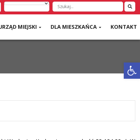
Wyszukaj
w
serwisie
URZĄD MIEJSKI
DLA MIESZKAŃCA
KONTAKT
Otwórz 