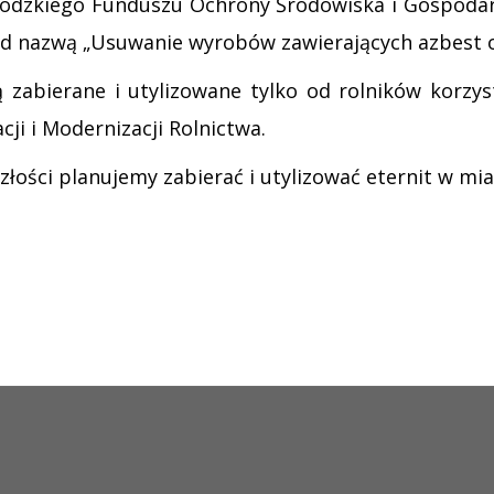
ódzkiego Funduszu Ochrony Środowiska i Gospodar
od nazwą „Usuwanie wyrobów zawierających azbest od
 zabierane i utylizowane tylko od rolników korzy
ji i Modernizacji Rolnictwa.
łości planujemy zabierać i utylizować eternit w m