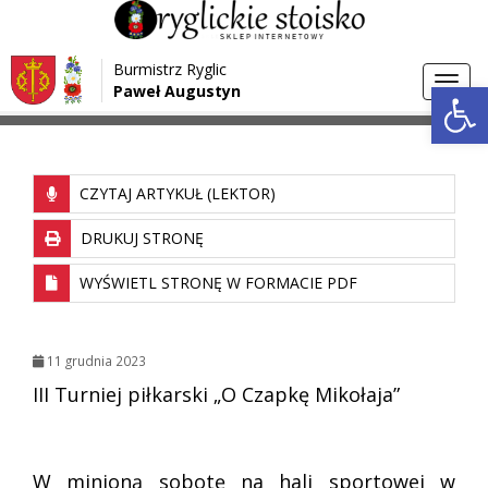
Przejdź do menu
Przejdź do stopki strony
Burmistrz Ryglic
Przejdź do głównej treści strony
Otwórz 
Toggl
Paweł Augustyn
>
>
Strona główna
Aktualności
navig
CZYTAJ ARTYKUŁ (LEKTOR)
DRUKUJ STRONĘ
WYŚWIETL STRONĘ W FORMACIE PDF
11 grudnia 2023
III Turniej piłkarski „O Czapkę Mikołaja”
W minioną sobotę na hali sportowej w