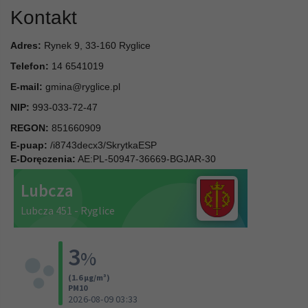
Kontakt
Adres:
Rynek 9, 33-160 Ryglice
Telefon:
14 6541019
E-mail:
gmina@ryglice.pl
NIP:
993-033-72-47
REGON:
851660909
E-puap:
/i8743decx3/SkrytkaESP
E-Doręczenia:
AE:PL-50947-36669-BGJAR-30