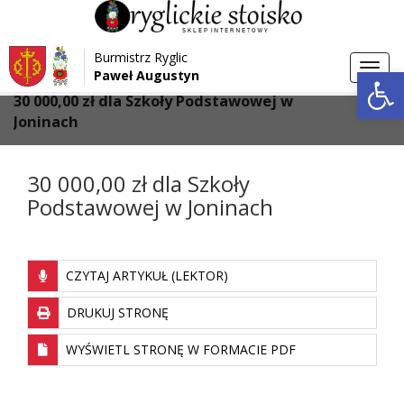
Przejdź do menu
Przejdź do stopki strony
Burmistrz Ryglic
Przejdź do głównej treści strony
Otwórz 
Toggl
Paweł Augustyn
>
>
Strona główna
Aktualności
navig
30 000,00 zł dla Szkoły Podstawowej w
Joninach
30 000,00 zł dla Szkoły
Podstawowej w Joninach
CZYTAJ ARTYKUŁ (LEKTOR)
DRUKUJ STRONĘ
WYŚWIETL STRONĘ W FORMACIE PDF