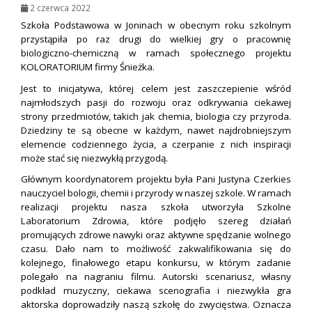
2 czerwca 2022
Szkoła Podstawowa w Joninach w obecnym roku szkolnym
przystąpiła po raz drugi do wielkiej gry o pracownię
biologiczno-chemiczną w ramach społecznego projektu
KOLORATORIUM firmy Śnieżka.
Jest to inicjatywa, której celem jest zaszczepienie wśród
najmłodszych pasji do rozwoju oraz odkrywania ciekawej
strony przedmiotów, takich jak chemia, biologia czy przyroda.
Dziedziny te są obecne w każdym, nawet najdrobniejszym
elemencie codziennego życia, a czerpanie z nich inspiracji
może stać się niezwykłą przygodą.
Głównym koordynatorem projektu była Pani Justyna Czerkies
nauczyciel bologii, chemii i przyrody w naszej szkole. W ramach
realizacji projektu nasza szkoła utworzyła Szkolne
Laboratorium Zdrowia, które podjęło szereg działań
promujących zdrowe nawyki oraz aktywne spędzanie wolnego
czasu. Dało nam to możliwość zakwalifikowania się do
kolejnego, finałowego etapu konkursu, w którym zadanie
polegało na nagraniu filmu. Autorski scenariusz, własny
podkład muzyczny, ciekawa scenografia i niezwykła gra
aktorska doprowadziły naszą szkołę do zwycięstwa. Oznacza