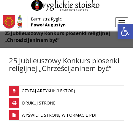
Przejdź do menu
Przejdź do stopki strony
Burmistrz Ryglic
Przejdź do głównej treści strony
Otwórz 
Toggl
Paweł Augustyn
>
>
Strona główna
Aktualności
navig
25 Jubileuszowy Konkurs piosenki religijnej
„Chrześcijaninem być”
25 Jubileuszowy Konkurs piosenki
religijnej „Chrześcijaninem być”
CZYTAJ ARTYKUŁ (LEKTOR)
DRUKUJ STRONĘ
WYŚWIETL STRONĘ W FORMACIE PDF