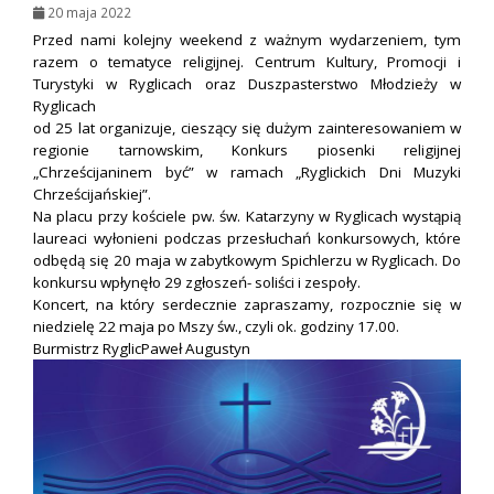
20 maja 2022
Przed nami kolejny weekend z ważnym wydarzeniem, tym
razem o tematyce religijnej. Centrum Kultury, Promocji i
Turystyki w Ryglicach oraz Duszpasterstwo Młodzieży w
Ryglicach
od 25 lat organizuje, cieszący się dużym zainteresowaniem w
regionie tarnowskim, Konkurs piosenki religijnej
„Chrześcijaninem być” w ramach „Ryglickich Dni Muzyki
Chrześcijańskiej”.
Na placu przy kościele pw. św. Katarzyny w Ryglicach wystąpią
laureaci wyłonieni podczas przesłuchań konkursowych, które
odbędą się 20 maja w zabytkowym Spichlerzu w Ryglicach. Do
konkursu wpłynęło 29 zgłoszeń- soliści i zespoły.
Koncert, na który serdecznie zapraszamy, rozpocznie się w
niedzielę 22 maja po Mszy św., czyli ok. godziny 17.00.
Burmistrz RyglicPaweł Augustyn