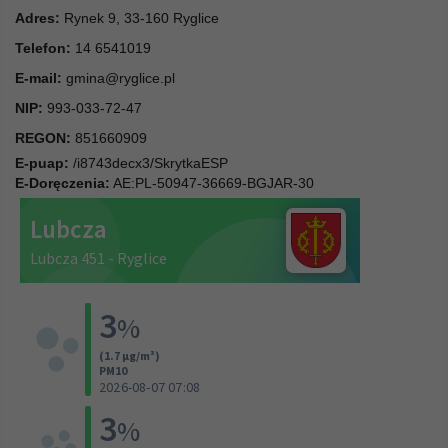
Adres:
Rynek 9, 33-160 Ryglice
Telefon:
14 6541019
E-mail:
gmina@ryglice.pl
NIP:
993-033-72-47
REGON:
851660909
E-puap:
/i8743decx3/SkrytkaESP
E-Doręczenia:
AE:PL-50947-36669-BGJAR-30