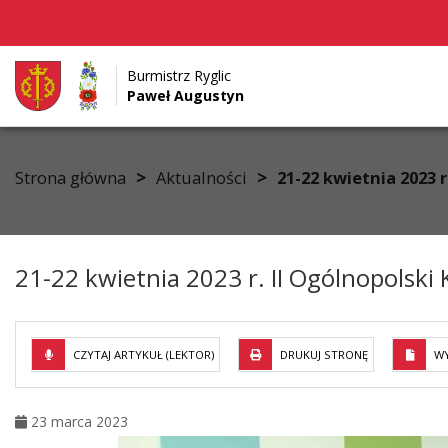
Burmistrz Ryglic
Paweł Augustyn
Przejdź do menu
Przejdź do stopki strony
Przejdź do głównej treści strony
>
>
Strona główna
Aktualności
21-22 kwietnia 2023 
21-22 kwietnia 2023 r. II Ogólnopolski
CZYTAJ ARTYKUŁ (LEKTOR)
DRUKUJ STRONĘ
WY
23 marca 2023