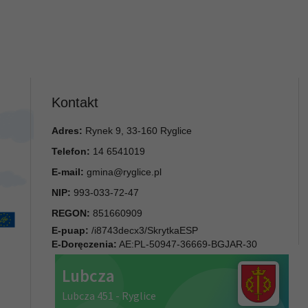
Kontakt
Adres:
Rynek 9, 33-160 Ryglice
Telefon:
14 6541019
E-mail:
gmina@ryglice.pl
NIP:
993-033-72-47
REGON:
851660909
E-puap:
/i8743decx3/SkrytkaESP
E-Doręczenia:
AE:PL-50947-36669-BGJAR-30