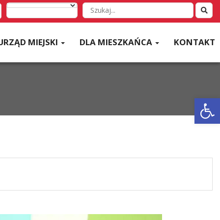
Wyszukaj
w
serwisie
URZĄD MIEJSKI
DLA MIESZKAŃCA
KONTAKT
Otwórz 