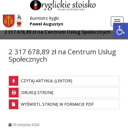
Przejdź do menu
Przejdź do stopki strony
Burmistrz Ryglic
Przejdź do głównej treści strony
Otwórz 
Toggl
Paweł Augustyn
>
>
Strona główna
Aktualności
navig
2 317 678,89 zł na Centrum Usług Społecznych
2 317 678,89 zł na Centrum Usług
Społecznych
CZYTAJ ARTYKUŁ (LEKTOR)
DRUKUJ STRONĘ
WYŚWIETL STRONĘ W FORMACIE PDF
29 sierpnia 2024