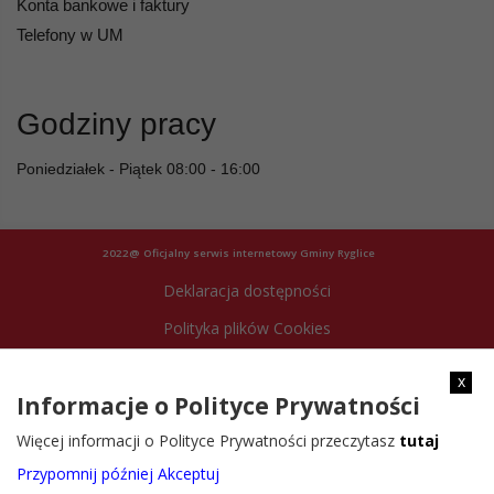
Konta bankowe i faktury
Telefony w UM
Godziny pracy
Poniedziałek - Piątek 08:00 - 16:00
2022@ Oficjalny serwis internetowy Gminy Ryglice
Deklaracja dostępności
Polityka plików Cookies
Archiwum strony
x
Informacje o Polityce Prywatności
Więcej informacji o Polityce Prywatności przeczytasz
tutaj
Przypomnij później
Akceptuj