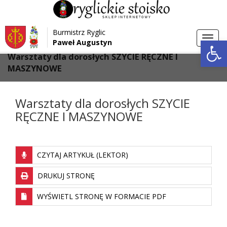
Przejdź do menu
Przejdź do stopki strony
Burmistrz Ryglic
Przejdź do głównej treści strony
Otwórz 
Toggl
Paweł Augustyn
>
>
Strona główna
Bez kategorii
navig
Warsztaty dla dorosłych SZYCIE RĘCZNE I
MASZYNOWE
Warsztaty dla dorosłych SZYCIE
RĘCZNE I MASZYNOWE
CZYTAJ ARTYKUŁ (LEKTOR)
DRUKUJ STRONĘ
WYŚWIETL STRONĘ W FORMACIE PDF