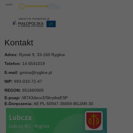
Kontakt
Adres:
Rynek 9, 33-160 Ryglice
Telefon:
14 6541019
E-mail:
gmina@ryglice.pl
NIP:
993-033-72-47
REGON:
851660909
E-puap:
/i8743decx3/SkrytkaESP
E-Doręczenia:
AE:PL-50947-36669-BGJAR-30