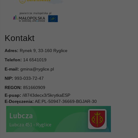
Kontakt
Adres:
Rynek 9, 33-160 Ryglice
Telefon:
14 6541019
E-mail:
gmina@ryglice.pl
NIP:
993-033-72-47
REGON:
851660909
E-puap:
/i8743decx3/SkrytkaESP
E-Doręczenia:
AE:PL-50947-36669-BGJAR-30