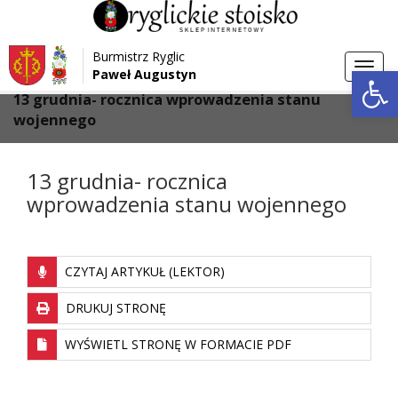
Przejdź do menu
Przejdź do stopki strony
Burmistrz Ryglic
Przejdź do głównej treści strony
Otwórz 
Toggl
Paweł Augustyn
>
>
Strona główna
Aktualności
navig
13 grudnia- rocznica wprowadzenia stanu
wojennego
13 grudnia- rocznica
wprowadzenia stanu wojennego
CZYTAJ ARTYKUŁ (LEKTOR)
DRUKUJ STRONĘ
WYŚWIETL STRONĘ W FORMACIE PDF