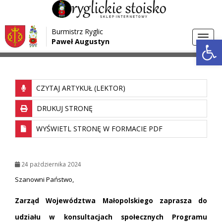
Przejdź do menu
Przejdź do stopki strony
Burmistrz Ryglic
Przejdź do głównej treści strony
Otwórz 
Toggl
Paweł Augustyn
>
>
Strona główna
Aktualności
navig
CZYTAJ ARTYKUŁ (LEKTOR)
DRUKUJ STRONĘ
WYŚWIETL STRONĘ W FORMACIE PDF
24 października 2024
Szanowni Państwo,
Zarząd Województwa Małopolskiego zaprasza do
udziału w konsultacjach społecznych Programu