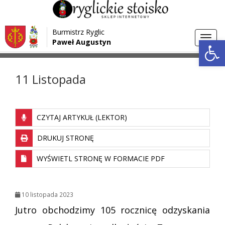
Przejdź do menu
Przejdź do stopki strony
Burmistrz Ryglic
Przejdź do głównej treści strony
Otwórz 
Toggl
Paweł Augustyn
>
>
Strona główna
Aktualności
11 Listopada
navig
11 Listopada
CZYTAJ ARTYKUŁ (LEKTOR)
DRUKUJ STRONĘ
WYŚWIETL STRONĘ W FORMACIE PDF
10 listopada 2023
Jutro obchodzimy 105 rocznicę odzyskania