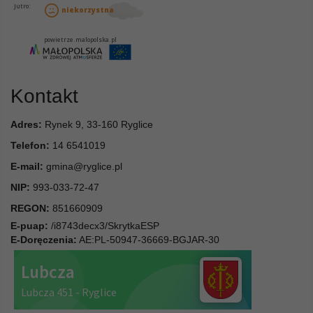
Kontakt
Adres:
Rynek 9, 33-160 Ryglice
Telefon:
14 6541019
E-mail:
gmina@ryglice.pl
NIP:
993-033-72-47
REGON:
851660909
E-puap:
/i8743decx3/SkrytkaESP
E-Doręczenia:
AE:PL-50947-36669-BGJAR-30