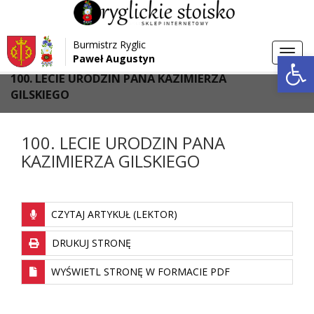
Przejdź do menu
Przejdź do stopki strony
Burmistrz Ryglic
Przejdź do głównej treści strony
Otwórz 
Toggl
Paweł Augustyn
>
>
Strona główna
Galeria
navig
100. LECIE URODZIN PANA KAZIMIERZA
GILSKIEGO
100. LECIE URODZIN PANA
KAZIMIERZA GILSKIEGO
CZYTAJ ARTYKUŁ (LEKTOR)
DRUKUJ STRONĘ
WYŚWIETL STRONĘ W FORMACIE PDF