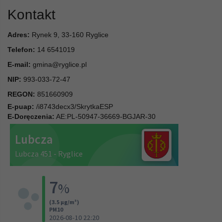
Kontakt
Adres:
Rynek 9, 33-160 Ryglice
Telefon:
14 6541019
E-mail:
gmina@ryglice.pl
NIP:
993-033-72-47
REGON:
851660909
E-puap:
/i8743decx3/SkrytkaESP
E-Doręczenia:
AE:PL-50947-36669-BGJAR-30