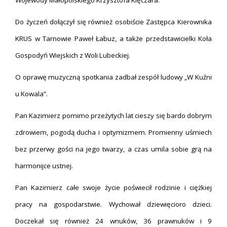
Wojewody Małopolskiego Krzysztofa Klęczara.
Do życzeń dołączył się również osobiście Zastępca Kierownika
KRUS w Tarnowie Paweł Łabuz, a także przedstawicielki Koła
Gospodyń Wiejskich z Woli Lubeckiej.
O oprawę muzyczną spotkania zadbał zespół ludowy „W Kuźni
u Kowala”.
Pan Kazimierz pomimo przeżytych lat cieszy się bardo dobrym
zdrowiem, pogodą ducha i optymizmem. Promienny uśmiech
bez przerwy gości na jego twarzy, a czas umila sobie grą na
harmonijce ustnej.
Pan Kazimierz całe swoje życie poświecił rodzinie i ciężkiej
pracy na gospodarstwie. Wychował dziewięcioro dzieci.
Doczekał się również 24 wnuków, 36 prawnuków i 9