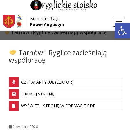
Przejdź do menu
Przejdź do stopki strony
Burmistrz Ryglic
Przejdź do głównej treści strony
Otwórz 
Toggl
Paweł Augustyn
>
>
Strona główna
Aktualności
navig
Tarnów i Ryglice zacieśniają współpracę
Tarnów i Ryglice zacieśniają
współpracę
CZYTAJ ARTYKUŁ (LEKTOR)
DRUKUJ STRONĘ
WYŚWIETL STRONĘ W FORMACIE PDF
2 kwietnia 2026