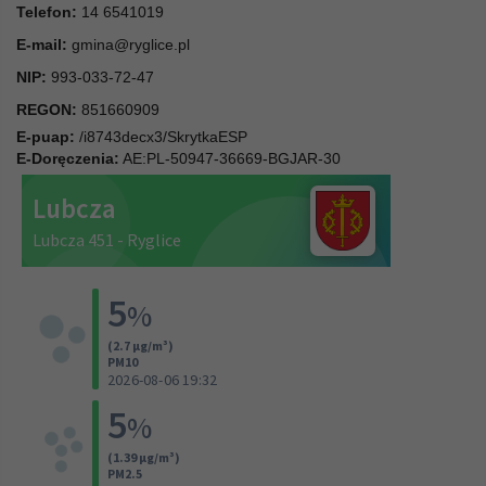
Telefon:
14 6541019
E-mail:
gmina@ryglice.pl
NIP:
993-033-72-47
REGON:
851660909
E-puap:
/i8743decx3/SkrytkaESP
E-Doręczenia:
AE:PL-50947-36669-BGJAR-30