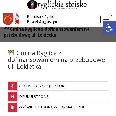
Przejdź do menu
Przejdź do stopki strony
Burmistrz Ryglic
Przejdź do głównej treści strony
Otwórz 
Toggl
Paweł Augustyn
>
>
Strona główna
Aktualności
navig
Gmina Ryglice z dofinansowaniem na
przebudowę ul. Łokietka
Gmina Ryglice z
dofinansowaniem na przebudowę
ul. Łokietka
CZYTAJ ARTYKUŁ (LEKTOR)
DRUKUJ STRONĘ
WYŚWIETL STRONĘ W FORMACIE PDF