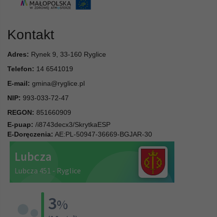
Kontakt
Adres:
Rynek 9, 33-160 Ryglice
Telefon:
14 6541019
E-mail:
gmina@ryglice.pl
NIP:
993-033-72-47
REGON:
851660909
E-puap:
/i8743decx3/SkrytkaESP
E-Doręczenia:
AE:PL-50947-36669-BGJAR-30