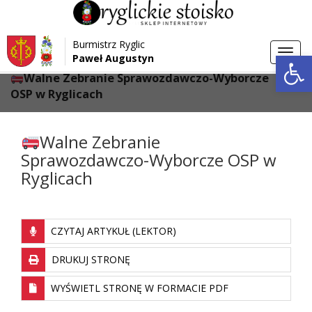
Przejdź do menu
Przejdź do stopki strony
Burmistrz Ryglic
Przejdź do głównej treści strony
Otwórz 
Toggl
Paweł Augustyn
>
>
Strona główna
Aktualności
navig
Walne Zebranie Sprawozdawczo-Wyborcze
OSP w Ryglicach
Walne Zebranie
Sprawozdawczo-Wyborcze OSP w
Ryglicach
CZYTAJ ARTYKUŁ (LEKTOR)
DRUKUJ STRONĘ
WYŚWIETL STRONĘ W FORMACIE PDF