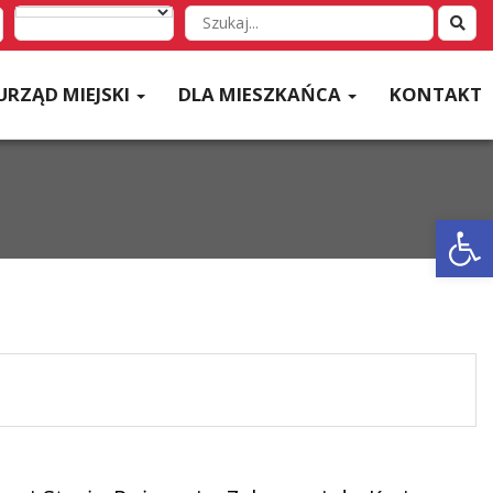
Wyszukaj
w
serwisie
URZĄD MIEJSKI
DLA MIESZKAŃCA
KONTAKT
Otwórz 