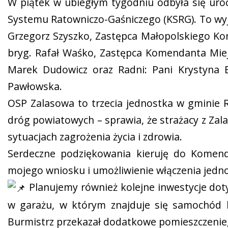
W piątek w ubiegłym tygodniu odbyła się uroc
Systemu Ratowniczo-Gaśniczego (KSRG). To wy
Grzegorz Szyszko, Zastępca Małopolskiego K
bryg. Rafał Waśko, Zastępca Komendanta Miej
Marek Dudowicz oraz Radni: Pani Krystyna 
Pawłowska.
OSP Zalasowa to trzecia jednostka w gminie Ry
dróg powiatowych – sprawia, że strażacy z Zal
sytuacjach zagrożenia życia i zdrowia.
Serdeczne podziękowania kieruję do Komend
mojego wniosku i umożliwienie włączenia jedn
Planujemy również kolejne inwestycje dot
w garażu, w którym znajduje się samochód b
Burmistrz przekazał dodatkowe pomieszczenie,