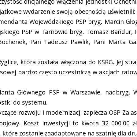
zystość oficjalnego włączenia jednostki Ochotni
jątkowe wydarzenie swoją obecnością uświetnil
omendanta Wojewódzkiego PSP bryg. Marcin Głog
skiego PSP w Tarnowie bryg. Tomasz Bańdur, P
Bochenek, Pan Tadeusz Pawlik, Pani Marta Gal
glice, która została włączona do KSRG. Jej str
asowej bardzo często uczestniczą w akcjach rat
anta Głównego PSP w Warszawie, nadbryg. Wo
ostki do systemu.
yczące rozwoju i modernizacji zaplecza OSP Za
ojowy. Koszt inwestycji to kwota 32 000,00 
 które zostanie zaadaptowane na szatnię dla dru