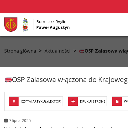
Burmistrz Ryglic
Paweł Augustyn
Przejdź do menu
Przejdź do stopki strony
Przejdź do głównej treści strony
>
>
Strona główna
Aktualności
OSP Zalasowa włą
OSP Zalasowa włączona do Krajoweg
CZYTAJ ARTYKUŁ (LEKTOR)
DRUKUJ STRONĘ
WY
7 lipca 2025