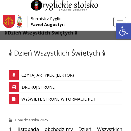
Przejdź do menu
Przejdź do stopki strony
Burmistrz Ryglic
Przejdź do głównej treści strony
Otwórz 
Toggl
Paweł Augustyn
>
>
Strona główna
Aktualności
navig
🕯 Dzień Wszystkich Świętych 🕯
🕯 Dzień Wszystkich Świętych 🕯
CZYTAJ ARTYKUŁ (LEKTOR)
DRUKUJ STRONĘ
WYŚWIETL STRONĘ W FORMACIE PDF
31 października 2025
1 listopada obchodzimy Dzień Wszystkich