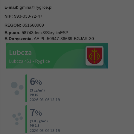
E-mail:
gmina@ryglice.pl
NIP:
993-033-72-47
REGON:
851660909
E-puap:
/i8743decx3/SkrytkaESP
E-Doręczenia:
AE:PL-50947-36669-BGJAR-30