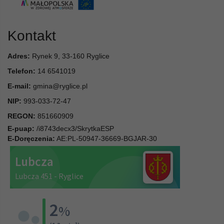
Kontakt
Adres:
Rynek 9, 33-160 Ryglice
Telefon:
14 6541019
E-mail:
gmina@ryglice.pl
NIP:
993-033-72-47
REGON:
851660909
E-puap:
/i8743decx3/SkrytkaESP
E-Doręczenia:
AE:PL-50947-36669-BGJAR-30