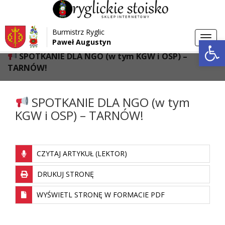
Przejdź do menu
Przejdź do stopki strony
Burmistrz Ryglic
Przejdź do głównej treści strony
Otwórz 
Toggl
Paweł Augustyn
>
>
Strona główna
Aktualności
navig
SPOTKANIE DLA NGO (w tym KGW i OSP) –
TARNÓW!
SPOTKANIE DLA NGO (w tym
KGW i OSP) – TARNÓW!
CZYTAJ ARTYKUŁ (LEKTOR)
DRUKUJ STRONĘ
WYŚWIETL STRONĘ W FORMACIE PDF