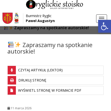
Przejdź do menu
Przejdź do stopki strony
Burmistrz Ryglic
Przejdź do głównej treści strony
Otwórz 
Toggl
Paweł Augustyn
>
>
Strona główna
Aktualności
navig
Zapraszamy na spotkanie autorskie!
Zapraszamy na spotkanie
autorskie!
CZYTAJ ARTYKUŁ (LEKTOR)
DRUKUJ STRONĘ
WYŚWIETL STRONĘ W FORMACIE PDF
11 marca 2026