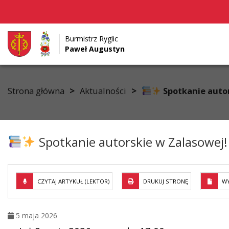
Burmistrz Ryglic
Paweł Augustyn
Przejdź do menu
Przejdź do stopki strony
Przejdź do głównej treści strony
>
>
Strona główna
Aktualności
Spotkanie auto
Spotkanie autorskie w Zalasowej
CZYTAJ ARTYKUŁ (LEKTOR)
DRUKUJ STRONĘ
WY
5 maja 2026