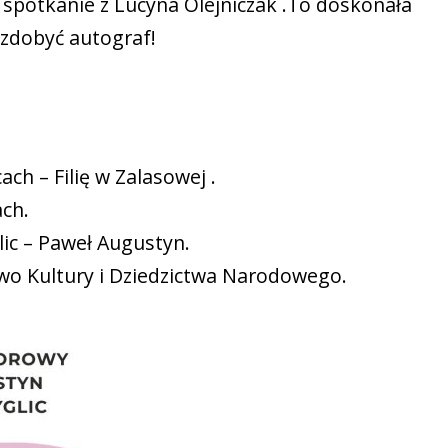
 spotkanie z Lucyna Olejniczak .To doskonała
i zdobyć autograf!
ch – Filię w Zalasowej .
ch.
c – Paweł Augustyn.
two Kultury i Dziedzictwa Narodowego.