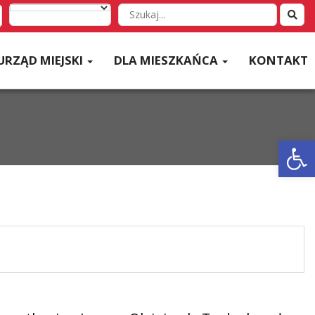
Wyszukaj
w
serwisie
URZĄD MIEJSKI
DLA MIESZKAŃCA
KONTAKT
Otwórz 