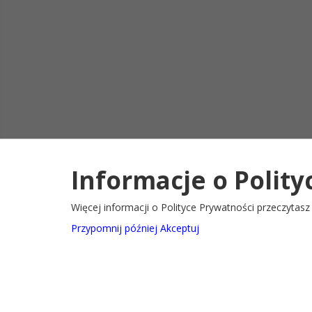
Informacje o Polity
Deklaracja d
2022@ Oficjalny serwis internetowy Gminy Ryglice
Więcej informacji o Polityce Prywatności przeczytas
Przypomnij później
Akceptuj