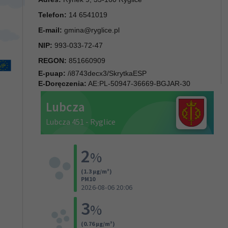
Telefon:
14 6541019
E-mail:
gmina@ryglice.pl
NIP:
993-033-72-47
REGON:
851660909
E-puap:
/i8743decx3/SkrytkaESP
E-Doręczenia:
AE:PL-50947-36669-BGJAR-30