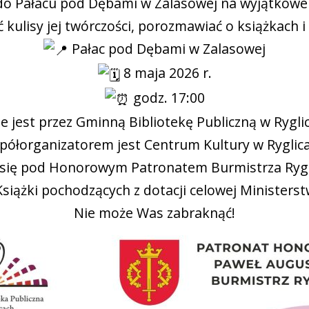
 do Pałacu pod Dębami w Zalasowej na wyjątkowe
 kulisy jej twórczości, porozmawiać o książkach 
Pałac pod Dębami w Zalasowej
8 maja 2026 r.
godz. 17:00
jest przez Gminną Bibliotekę Publiczną w Ryglica
półorganizatorem jest Centrum Kultury w Ryglica
się pod Honorowym Patronatem Burmistrza Rygli
iążki pochodzących z dotacji celowej Ministers
Nie może Was zabraknąć!