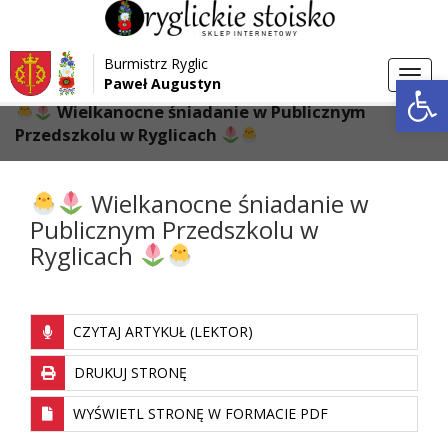
Przejdź do menu
Przejdź do stopki strony
Burmistrz Ryglic
Przejdź do głównej treści strony
Otwórz 
Toggl
Paweł Augustyn
>
>
Strona główna
Aktualności
navig
Wielkanocne śniadanie w Publicznym
Przedszkolu w Ryglicach
Wielkanocne śniadanie w
Publicznym Przedszkolu w
Ryglicach
CZYTAJ ARTYKUŁ (LEKTOR)
DRUKUJ STRONĘ
WYŚWIETL STRONĘ W FORMACIE PDF