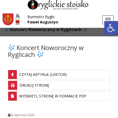
Przejdź do menu
Przejdź do stopki strony
Burmistrz Ryglic
Przejdź do głównej treści strony
Otwórz 
Toggl
Paweł Augustyn
>
>
Strona główna
Aktualności
navig
Koncert Noworoczny w Ryglicach
Koncert Noworoczny w
Ryglicach
CZYTAJ ARTYKUŁ (LEKTOR)
DRUKUJ STRONĘ
WYŚWIETL STRONĘ W FORMACIE PDF
8 stycznia 2026