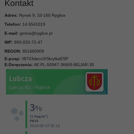
Kontakt
Adres:
Rynek 9, 33-160 Ryglice
Telefon:
14 6541019
E-mail:
gmina@ryglice.pl
NIP:
993-033-72-47
REGON:
851660909
E-puap:
/i8743decx3/SkrytkaESP
E-Doręczenia:
AE:PL-50947-36669-BGJAR-30