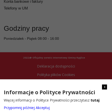
Konta bankowe i faktury
Telefony w UM
Godziny pracy
Poniedziałek - Piątek 08:00 - 16:00
2022@ Oficjalny serwis internetowy Gminy Ryglice
Deklaracja dostępności
Polityka plików Cookies
Archiwum strony
x
Informacje o Polityce Prywatności
Więcej informacji o Polityce Prywatności przeczytasz
tutaj
Przypomnij później
Akceptuj