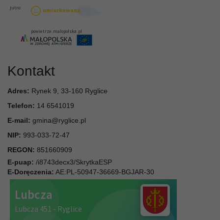
Kontakt
Adres:
Rynek 9, 33-160 Ryglice
Telefon:
14 6541019
E-mail:
gmina@ryglice.pl
NIP:
993-033-72-47
REGON:
851660909
E-puap:
/i8743decx3/SkrytkaESP
E-Doręczenia:
AE:PL-50947-36669-BGJAR-30