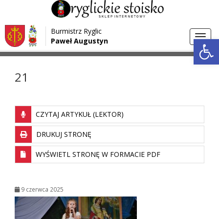
Przejdź do menu
Przejdź do stopki strony
Burmistrz Ryglic
Przejdź do głównej treści strony
Otwórz 
Toggl
Paweł Augustyn
>
>
Strona główna
Media
21
navig
21
CZYTAJ ARTYKUŁ (LEKTOR)
DRUKUJ STRONĘ
WYŚWIETL STRONĘ W FORMACIE PDF
9 czerwca 2025