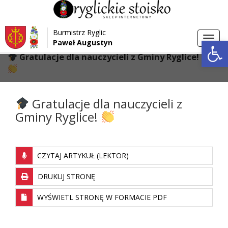
Przejdź do menu
Przejdź do stopki strony
Burmistrz Ryglic
Przejdź do głównej treści strony
Otwórz 
Toggl
Paweł Augustyn
>
>
Strona główna
Aktualności
navig
Gratulacje dla nauczycieli z Gminy Ryglice!
Gratulacje dla nauczycieli z
Gminy Ryglice!
CZYTAJ ARTYKUŁ (LEKTOR)
DRUKUJ STRONĘ
WYŚWIETL STRONĘ W FORMACIE PDF