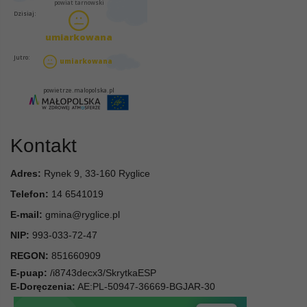
Kontakt
Adres:
Rynek 9, 33-160 Ryglice
Telefon:
14 6541019
E-mail:
gmina@ryglice.pl
NIP:
993-033-72-47
REGON:
851660909
E-puap:
/i8743decx3/SkrytkaESP
E-Doręczenia:
AE:PL-50947-36669-BGJAR-30