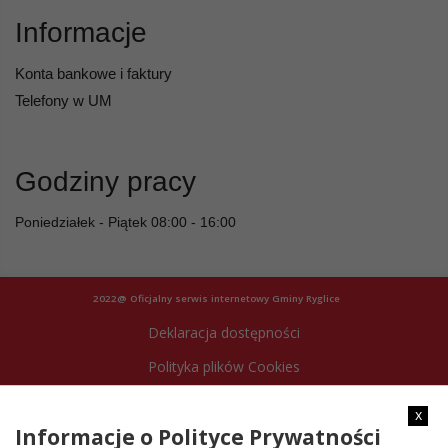
Informacje
Konta bankowe i faktury
Telefony w UM
Godziny pracy
Poniedziałek - Piątek 08:00 - 16:00
2022@ Oficjalny serwis internetowy Gminy Ryglice
Deklaracja dostępności
Polityka plików Cookies
Archiwum strony
x
Informacje o Polityce Prywatności