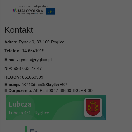
Kontakt
Adres:
Rynek 9, 33-160 Ryglice
Telefon:
14 6541019
E-mail:
gmina@ryglice.pl
NIP:
993-033-72-47
REGON:
851660909
E-puap:
/i8743decx3/SkrytkaESP
E-Doręczenia:
AE:PL-50947-36669-BGJAR-30