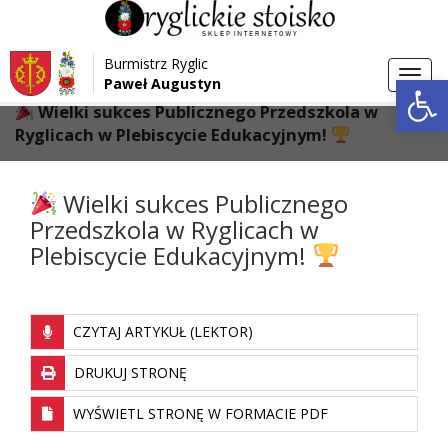
Przejdź do menu
Przejdź do stopki strony
Burmistrz Ryglic
Przejdź do głównej treści strony
Otwórz 
Toggl
Paweł Augustyn
>
>
Strona główna
Aktualności
navig
Wielki sukces Publicznego Przedszkola w
Ryglicach w Plebiscycie Edukacyjnym!
Wielki sukces Publicznego
Przedszkola w Ryglicach w
Plebiscycie Edukacyjnym!
CZYTAJ ARTYKUŁ (LEKTOR)
DRUKUJ STRONĘ
WYŚWIETL STRONĘ W FORMACIE PDF