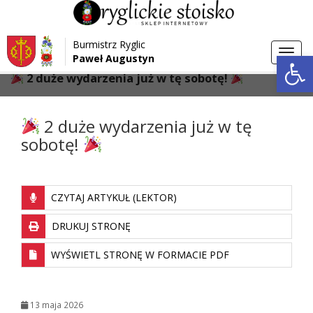
Przejdź do menu
Przejdź do stopki strony
Burmistrz Ryglic
Przejdź do głównej treści strony
Otwórz 
Toggl
Paweł Augustyn
>
>
Strona główna
Aktualności
navig
2 duże wydarzenia już w tę sobotę!
2 duże wydarzenia już w tę
sobotę!
CZYTAJ ARTYKUŁ (LEKTOR)
DRUKUJ STRONĘ
WYŚWIETL STRONĘ W FORMACIE PDF
13 maja 2026