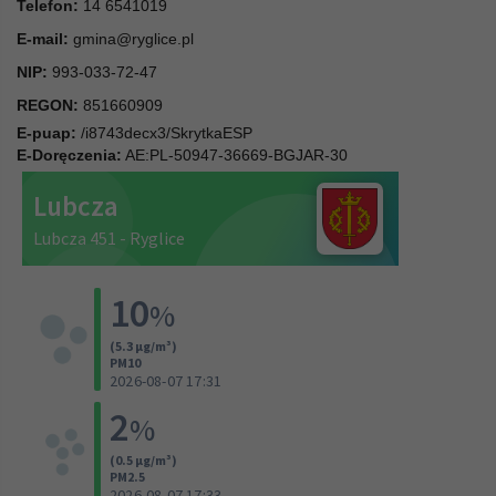
Telefon:
14 6541019
E-mail:
gmina@ryglice.pl
NIP:
993-033-72-47
REGON:
851660909
E-puap:
/i8743decx3/SkrytkaESP
E-Doręczenia:
AE:PL-50947-36669-BGJAR-30