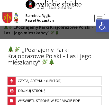
Przejdź do menu
Przejdź do stopki strony
Burmistrz Ryglic
Przejdź do głównej treści strony
Otwórz 
Toggl
Paweł Augustyn
>
>
Strona główna
Aktualności
navig
„Poznajemy Parki Krajobrazowe Polski –
Las i jego mieszkańcy”
„Poznajemy Parki
Krajobrazowe Polski – Las i jego
mieszkańcy”
CZYTAJ ARTYKUŁ (LEKTOR)
DRUKUJ STRONĘ
WYŚWIETL STRONĘ W FORMACIE PDF