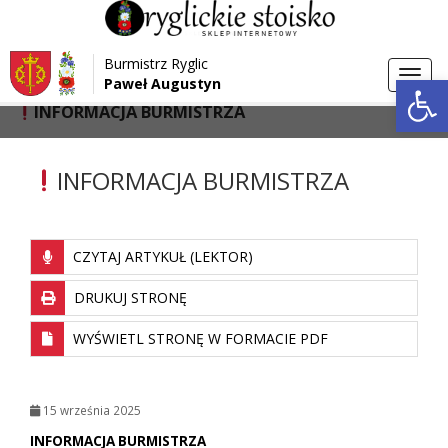
Przejdź do menu
Przejdź do stopki strony
Burmistrz Ryglic
Przejdź do głównej treści strony
Otwórz 
Toggl
Paweł Augustyn
>
>
Strona główna
Aktualności
navig
INFORMACJA BURMISTRZA
INFORMACJA BURMISTRZA
CZYTAJ ARTYKUŁ (LEKTOR)
DRUKUJ STRONĘ
WYŚWIETL STRONĘ W FORMACIE PDF
15 września 2025
INFORMACJA BURMISTRZA