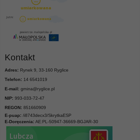
Kontakt
Adres:
Rynek 9, 33-160 Ryglice
Telefon:
14 6541019
E-mail:
gmina@ryglice.pl
NIP:
993-033-72-47
REGON:
851660909
E-puap:
/i8743decx3/SkrytkaESP
E-Doręczenia:
AE:PL-50947-36669-BGJAR-30